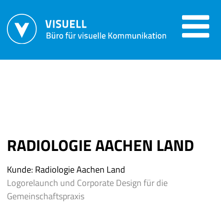
DAS BÜRO
PROJEKTE
RADIOLOGIE AACHEN LAND
KONTAKT
Kunde: Radiologie Aachen Land
Logorelaunch und Corporate Design für die
info@visuell.ac
Gemeinschaftspraxis